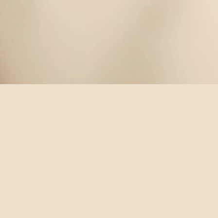
og
Blogger
Burst
Bus
Buyout
Car
CCAV
Children
Ci
s
fun
GFW
Google
Growth
Health
Heroes
HEXIE
IB
ifestyle
like
Linux
Living
Logic
Love
Mail
ME.
Memor
ear
NFS
novelette
Obama
Olympic
OS
Other
Others
ing
Referrals
Revolution
Schedule
Sci-fi
Science
SFW
ugly
Video
Viewpoint
Web
Windows
WordPress
Yah
2007 –
2026
© MYNERS.NET