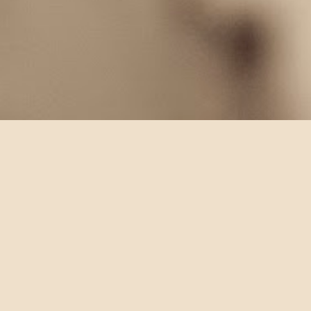
LABELS
abroad
AI
Allegory
Application
Apps
Bank
Bl
Domain
Dream
dump
Education
Freedom
Friend
Internet
IT
Jay Chou
Journey
Kafka
Korean
l
MyBlog
MyBlogLog
Myners
Network
News
Newy
Preface
Programming
Psychology
Quotation
Read
Tips
Top
top-sexy
Transformers
Trends
Ubuntu
Powered by Blogger