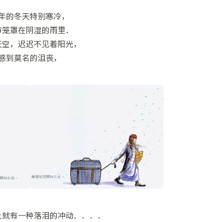
年的冬天特别寒冷，
市笼罩在阴湿的雨里．
天空，迟迟不见着阳光，
感到莫名的沮丧，
上就有一种落泪的冲动．．．．