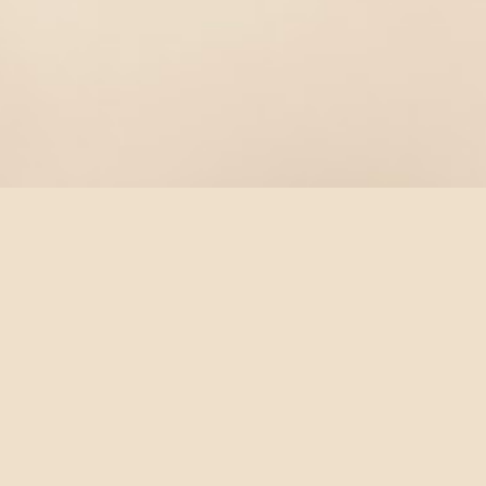
sco
Cloud
CPU
Democratic
Design
Digest
M
IM
In China
Inefficiency
influence
info
y
Microcosmic
Microsoft
Mobile
Mood
Music
Philosophy
Photos
Physics
Picasa
Pidgin
Simplicity
StorageBox
Sun
Themes
Thinking
oo
命运
宗教
影评
漫长的季节
科技
自我
Top