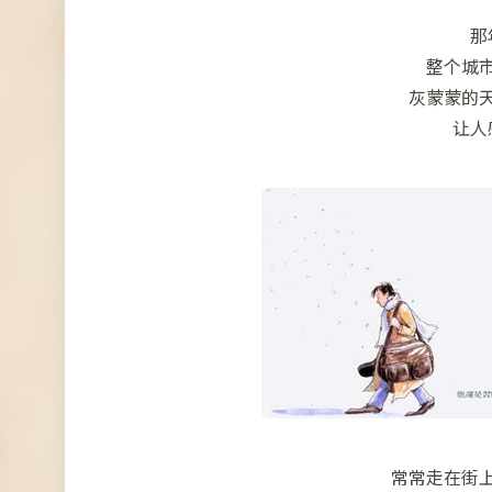
那
整个城
灰蒙蒙的
让人
常常走在街