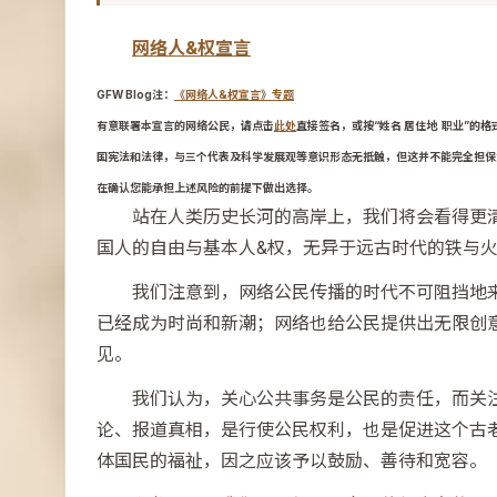
网络人&权宣言
GFW Blog注：
《网络人&权宣言》专题
有意联署本宣言的网络公民，请点击
此处
直接签名，或按“姓名 居住地 职业”的格
国宪法和法律，与三个代表及科学发展观等意识形态无抵触，但这并不能完全担保
在确认您能承担上述风险的前提下做出选择。
站在人类历史长河的高岸上，我们将会看得更
国人的自由与基本人&权，无异于远古时代的铁与
我们注意到，网络公民传播的时代不可阻挡地
已经成为时尚和新潮；网络也给公民提供出无限创
见。
我们认为，关心公共事务是公民的责任，而关
论、报道真相，是行使公民权利，也是促进这个古
体国民的福祉，因之应该予以鼓励、善待和宽容。