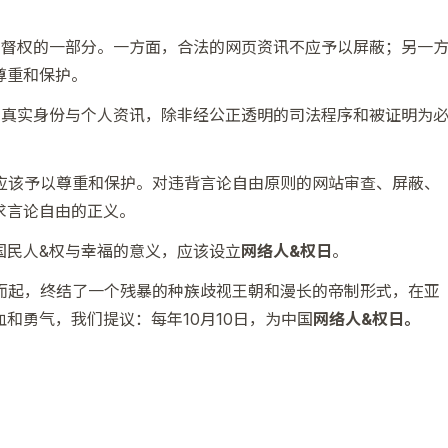
监督权的一部分。一方面，合法的网页资讯不应予以屏蔽；另一
尊重和保护。
的真实身份与个人资讯，除非经公正透明的司法程序和被证明为
应该予以尊重和保护。对违背言论自由原则的网站审查、屏蔽、
求言论自由的正义。
国民人&权与幸福的意义，应该设立
网络人&权日
。
浴血而起，终结了一个残暴的种族歧视王朝和漫长的帝制形式，在亚
和勇气，我们提议：每年10月10日，为中国
网络人&权日。
）