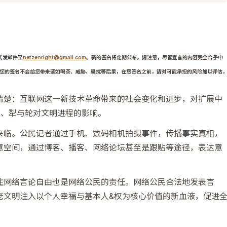
式发邮件至
netzenright@gmail.com
。新的签名将定期公布。请注意，尽管宣言的内容完全合乎中
您的签名不会给您带来诸如喝茶、威胁、骚扰等后果，在您签名之前，请对可能承担的风险加以评估
清楚：互联网这一新技术革命带来的社会变化和进步，对扩展中
火、犁与轮对文明进程的影响。
来临。公民记者通过手机、数码相机拍摄事件，传播事实真相，
意空间，通过博客、播客、网络论坛甚至是跟贴等途径，表达意
注网络言论自由也是网络公民的责任。网络公民合法地发表言
老文明注入以个人幸福与基本人&权为核心价值的新血液，促进