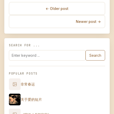
← Older post
Newer post →
SEARCH FOR ...
Search
POPULAR POSTS
非常春运
关于爱的短片