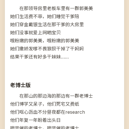
在那领导房里老板车里有一群郭美美
她们生活费不菲，她们睡觉干爹陪
她们穿金戴银生活在那干爹的大房里
她们没事就爱上网晒宝贝
哦粉嫩的郭美美，哦粉嫩的郭美美
她们撒娇发嗲不畏狼狈干掉了干妈妈
结果干爹还有好多干妹妹……
老博士版
在那山的那边海的那边有一群老博士
他们博学又呆子，他们死宅又费纸
他们呕心沥血不分昼夜都在research
他们年复一年盼着出头日
噢悲催的老博士，噢悲催的老博士