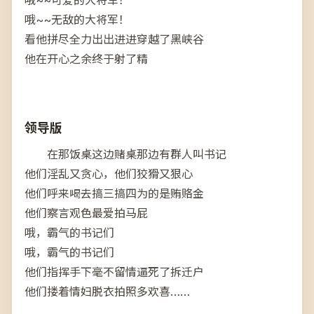
哦~~无敌的大将军！
看他拼尽全力出出进进穿越了黑峡谷
他在开心之余终于射了精
领导版
在那饭桌这边赌桌那边有群人叫书记
他们淫乱又贪心，他们狡猾又狠心
他们呼来喝去搞三搞四为的是贿赂金
他们察言观色最爱拍马屁
哦，霸气的书记们
哦，霸气的书记们
他们指挥手下毫不留情逼死了拆迁户
他们搂着情妇脱衣拍照多欢喜……