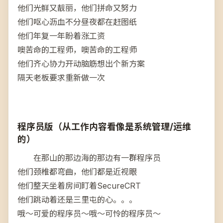
他们光鲜又靓丽，他们拼命又努力
他们呕心沥血不分昼夜都在赶图纸
他们年复一年盼着涨工资
噢苦命的工程师，噢苦命的工程师
他们齐心协力开动脑筋想出个新方案
隔天老板要求重新做一次
程序员版（从工作内容看像是系统管理/运维
的）
在那山的那边海的那边有一群程序员
他们颈椎都弯曲，他们都是近视眼
他们整天坐着房间盯着SecureCRT
他们跳动着还是三里屯的心。。。
哦～可爱的程序员～哦～可怜的程序员～