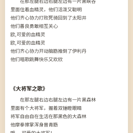
在那左腿右边右腿左边有一片黑峡谷
里面住着血精灵，他们活泼又聪明
他们齐心协力打败死骑回到了太阳井
他们善良勇敢相互关心
欧,可爱的血精灵
欧,可爱的血精灵
他们齐心协力开动脑筋推倒了伊利丹
他们唱歌跳舞快乐又欢欣
《大将军之歌》
在那左腿右边右腿左边有一片黑森林
里面有个大将军，握着双锤瞪眼睛
将军自由自在生活在那黑色的大森林
他摩拳擦掌浑身冒青筋
哦~~可爱的大将军！