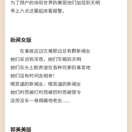
为了用户的体验世界的美丽他们加班到天明
早上六点还要起床看报警。
新闻女版
在事故这边灾难那边总有群新闻女
她们采访到深夜，她们写稿到天明
她们灰头土脸奔波在各种坑爹的事发地
她们没有时间去相亲！
哦苦逼的新闻女，哦苦逼的新闻女
她们时而被打时而被抓时而被禁令
没房没车一身病痛地老去……
郭美美版