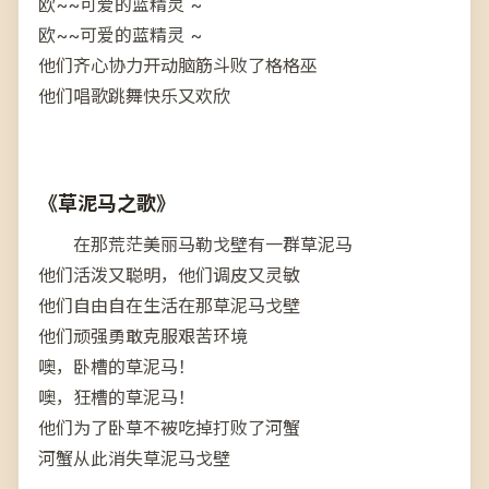
欧~~可爱的蓝精灵 ~
欧~~可爱的蓝精灵 ~
他们齐心协力开动脑筋斗败了格格巫
他们唱歌跳舞快乐又欢欣
《草泥马之歌》
在那荒茫美丽马勒戈壁有一群草泥马
他们活泼又聪明，他们调皮又灵敏
他们自由自在生活在那草泥马戈壁
他们顽强勇敢克服艰苦环境
噢，卧槽的草泥马！
噢，狂槽的草泥马！
他们为了卧草不被吃掉打败了河蟹
河蟹从此消失草泥马戈壁