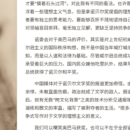
才要“摸着石头过河”。对此我有不同的看法。也许那
浮着一些理想主义气息，但是拿诺贝尔奖提倡的理
者要有独立的思考能力，要能够百折不挠地坚持自
对领袖盲目崇拜，毫无独立见解，更缺乏坚持抗争
诺委会对于奥巴马的评价，其实是对上世纪初
尔逊主义的国际秩序构想，既不是中国当年喊打喊杀
知，而是以人道和法律为基础。尽管威尔逊总统成
承受着巨大的压力，国内民众嫌他吃里扒外，结果
总统获得了诺贝尔和平奖。
中国媒体对于诺贝尔文学奖的报道更加奇怪。
余悸，未敢直面伤痕，政治就成了文学的敌人。报道
后，就有无数“跨文化背景”之类的技术分析见诸报
凝练和散文的率直，描写了被剥夺者的生活。”很多
争式写作对于文学的理想主义的意义。
我们可以嘲笑奥巴马获奖，也可以不在乎全部