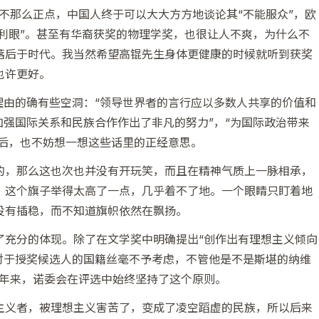
不那么正点，中国人终于可以大大方方地谈论其“不能服众”，欧
势利眼”。甚至有华裔获奖的物理学奖，也很让人不爽，为什么不
落后于时代。我当然希望高锟先生身体更健康的时候就听到获奖
也许更好。
理由的确有些空洞：“领导世界者的言行应以多数人共享的价值和
加强国际关系和民族合作作出了非凡的努力”，“为国际政治带来
之后，也不妨想一想这些话里的正经意思。
的，那么这也次也并没有开玩笑，而且在精神气质上一脉相承，
，这个旗子举得太高了一点，几乎着不了地。一个眼睛只盯着地
没有插稳，而不知道旗帜依然在飘扬。
了充分的体现。除了在文学奖中明确提出“创作出有理想主义倾向
对于授奖候选人的国籍丝毫不予考虑，不管他是不是斯堪的纳维
余年来，诺委会在评选中始终坚持了这个原则。
主义者，被理想主义害苦了，变成了凌空蹈虚的民族，所以后来