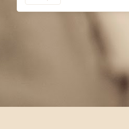
LABELS
abroad
AI
Allegory
Application
Apps
Bank
Bl