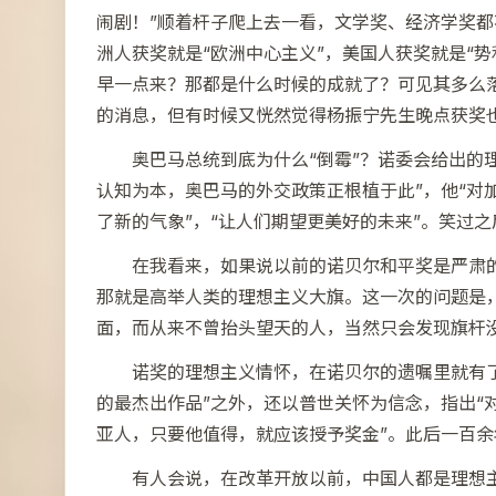
闹剧！”顺着杆子爬上去一看，文学奖、经济学奖都
洲人获奖就是“欧洲中心主义”，美国人获奖就是“
早一点来？那都是什么时候的成就了？可见其多么
的消息，但有时候又恍然觉得杨振宁先生晚点获奖
奥巴马总统到底为什么“倒霉”？诺委会给出的
认知为本，奥巴马的外交政策正根植于此”，他“对
了新的气象”，“让人们期望更美好的未来”。笑过
在我看来，如果说以前的诺贝尔和平奖是严肃
那就是高举人类的理想主义大旗。这一次的问题是
面，而从来不曾抬头望天的人，当然只会发现旗杆
诺奖的理想主义情怀，在诺贝尔的遗嘱里就有
的最杰出作品”之外，还以普世关怀为信念，指出“
亚人，只要他值得，就应该授予奖金”。此后一百
有人会说，在改革开放以前，中国人都是理想