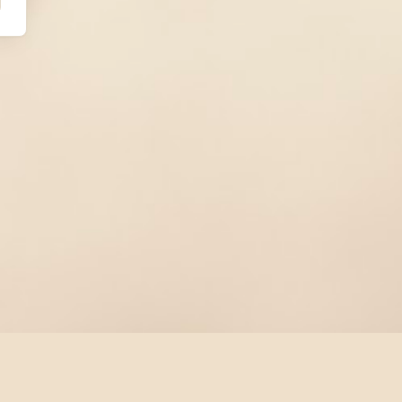
sco
Cloud
CPU
Democratic
Design
Digest