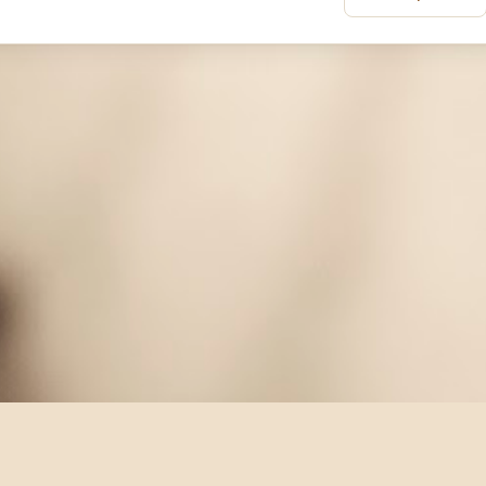
og
Blogger
Burst
Bus
Buyout
Car
CCAV
Children
Ci