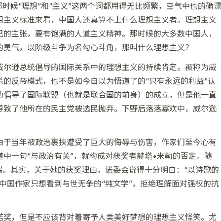
时候“理想”和“主义”这两个词都用得无比频繁，空气中也的确
想主义标准来看，中国人还真算不上什么理想主义者。理想主义
己的主张，要有饱满的人道主义精神。那时候的大多数中国人，
的勇气，以阶级斗争为名勾心斗角，那叫什么理想主义？
威尔逊总统倡导的国际关系中的理想主义的持续肯定。被称为威
的反帝模式，也不是如今自以为悟道了的“只有永远的利益”认
功倡导了国际联盟（也就是联合国的前身）的成立，但是他一直
导致了他所在的民主党被选民抛弃。下野后落落寡欢中，威尔逊
由于当年被政治裹挟遭受了巨大的侮辱与伤害，作家们至今心有
中一句“与政治有关”，就构成对获奖者赫塔•米勒的否定。随
端。其实，关于她的获奖理由，诺委会说得十分明白：“以诗歌的
中国作家只想看到与世无争的“纯文学”，拒绝理解面对强权的抗
诺奖，但是不应该背对着寄予人类美好梦想的理想主义怪笑。尤