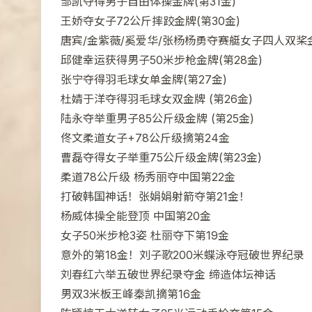
邹凯夺得男子自由体操金牌(第31金)
王娇夺女子72公斤摔跤金牌(第30金)
唐宾/金紫薇/奚爱华/张杨杨勇夺赛艇女子四人双桨
邱健幸运获得男子50米步枪金牌(第28金)
张宁夺得羽毛球女单金牌(第27金)
杜婧于洋夺得羽毛球女双金牌 (第26金)
陆永夺举重男子85公斤级金牌 (第25金)
佟文柔道女子+78公斤级摘第24金
曹磊夺得女子举重75公斤级金牌(第23金)
柔道78公斤级 杨秀丽夺中国第22金
打破韩国神话！张娟娟射箭夺第21金！
杨威体操全能登顶 中国第20金
女子50米步枪3姿 杜丽夺下第19金
意外的第18金！刘子歌200米蝶泳夺冠破世界纪录
刘春红六举五破世界纪录夺金 缔造体坛神话
男双3米板王峰秦凯摘第16金