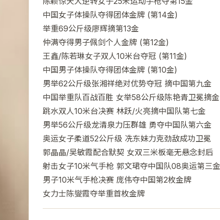
陈颖惊天大逆转女子25米运动手枪夺第15金
中国女子体操队夺得团体金牌 (第14金)
举重69公斤级廖辉摘第13金
仲满夺得男子佩剑个人金牌 (第12金)
王鑫/陈若琳女子双人10米台夺冠 (第11金)
中国男子体操队夺得团体金牌 (第10金)
男举62公斤级张湘祥绝对优势夺冠 摘中国第九金
中国举重队百战百胜 女举58公斤级陈艳青卫冕摘金
跳水双人10米台决赛 林跃/火亮摘中国队第七金
男举56公斤级龙清泉力压群雄 勇夺中国队第六金
奥运女子柔道52公斤级 冼东妹力克劲敌成功卫冕
郭晶晶/吴敏霞配合默契 女双三米板毫无悬念封后
射击女子10米气手枪 郭文珺夺中国队08奥运第三
男子10米气手枪决赛 庞伟夺中国第2枚金牌
女力士陈燮霞夺举重首枚金牌