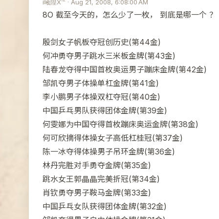
i曦隍X℡ · Aug 21, 2008, 6:08:00 AM
8O 截至今天的，怎么少了一枚， 到底是哪一个 ？
殷剑女子帆板夺冠创历史(第44金)
何冲勇夺男子跳水三米板金牌(第43金)
陆春龙夺得中国首枚奥运男子蹦床金牌(第42金)
邹凯夺男子体操单杠金牌(第41金)
李小鹏男子体操双杠夺冠(第40金)
中国乒乓男队获得团体金牌(第39金)
何雯娜为中国夺得首枚蹦床奥运金牌(第38金)
何可欣摘得体操女子高低杠桂冠(第37金)
陈一冰夺得体操男子吊环金牌(第36金)
林丹完胜对手勇夺金牌(第35金)
跳水女王郭晶晶完美折冠(第34金)
肖钦勇夺男子鞍马金牌(第33金)
中国乒乓女队获得团体金牌(第32金)