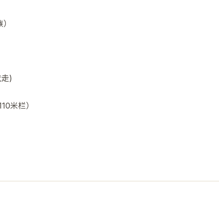
族）
走)
10米栏）